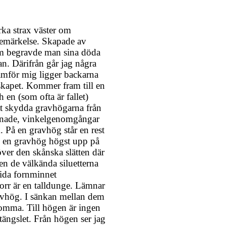
ka strax väster om
bemärkelse. Skapade av
dem begravde man sina döda
n. Därifrån går jag några
amför mig ligger backarna
skapet. Kommer fram till en
 en (som ofta är fallet)
att skydda gravhögarna från
ägnade, vinkelgenomgångar
m. På en gravhög står en rest
, en gravhög högst upp på
över den skånska slätten där
ten de välkända siluetterna
tida fornminnet
orr är en talldunge. Lämnar
gravhög. I sänkan mellan dem
mma. Till högen är ingen
ngslet. Från högen ser jag