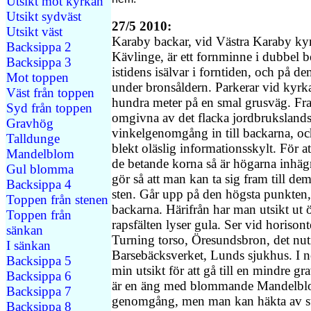
Utsikt mot kyrkan
Utsikt sydväst
27/5 2010:
Utsikt väst
Karaby backar, vid Västra Karaby kyr
Backsippa 2
Kävlinge, är ett fornminne i dubbel 
Backsippa 3
istidens isälvar i forntiden, och på 
Mot toppen
under bronsåldern. Parkerar vid kyrka
Väst från toppen
hundra meter på en smal grusväg. Fr
Syd från toppen
omgivna av det flacka jordbruksland
Gravhög
vinkelgenomgång in till backarna, och
Talldunge
blekt oläslig informationsskylt. För 
Mandelblom
de betande korna så är högarna inh
Gul blomma
gör så att man kan ta sig fram till de
Backsippa 4
sten. Går upp på den högsta punkten
Toppen från stenen
backarna. Härifrån har man utsikt ut 
Toppen från
rapsfälten lyser gula. Ser vid horison
sänkan
Turning torso, Öresundsbron, det nu
I sänkan
Barsebäcksverket, Lunds sjukhus. I n
Backsippa 5
min utsikt för att gå till en mindre 
Backsippa 6
är en äng med blommande Mandelblo
Backsippa 7
genomgång, men man kan häkta av stä
Backsippa 8