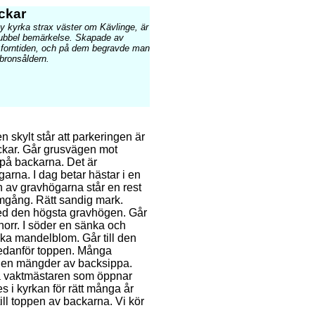
ckar
y kyrka strax väster om Kävlinge, är
 dubbel bemärkelse. Skapade av
 i forntiden, och på dem begravde man
bronsåldern.
n skylt står att parkeringen är
ckar. Går grusvägen mot
på backarna. Det är
rna. I dag betar hästar i en
n av gravhögarna står en rest
mgång. Rätt sandig mark.
ed den högsta gravhögen. Går
 norr. I söder en sänka och
ka mandelblom. Går till den
 nedanför toppen. Många
ingen mängder av backsippa.
r på vaktmästaren som öppnar
s i kyrkan för rätt många år
ill toppen av backarna. Vi kör