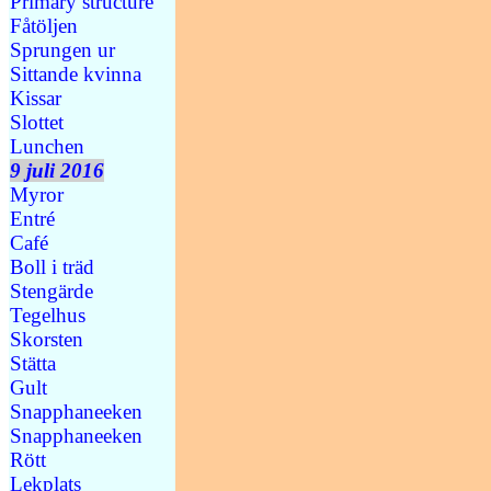
Primary structure
Fåtöljen
Sprungen ur
Sittande kvinna
Kissar
Slottet
Lunchen
9 juli 2016
Myror
Entré
Café
Boll i träd
Stengärde
Tegelhus
Skorsten
Stätta
Gult
Snapphaneeken
Snapphaneeken
Rött
Lekplats