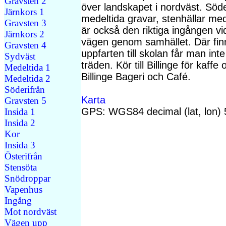
Gravsten 2
över landskapet i nordväst. Söd
Järnkors 1
medeltida gravar, stenhällar me
Gravsten 3
är också den riktiga ingången vid
Järnkors 2
vägen genom samhället. Där fin
Gravsten 4
uppfarten till skolan får man inte
Sydväst
träden. Kör till Billinge för kaffe
Medeltida 1
Billinge Bageri och Café.
Medeltida 2
Söderifrån
Karta
Gravsten 5
GPS: WGS84 decimal (lat, lon)
Insida 1
Insida 2
Kor
Insida 3
Österifrån
Stensöta
Snödroppar
Vapenhus
Ingång
Mot nordväst
Vägen upp