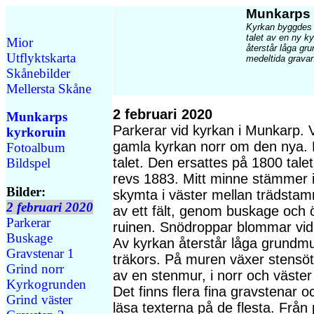
Munkarps 
Kyrkan byggdes 
talet av en ny k
Mior
återstår låga gr
Utflyktskarta
medeltida gravar
Skånebilder
Mellersta Skåne
2 februari 2020
Munkarps
Parkerar vid kyrkan i Munkarp. 
kyrkoruin
gamla kyrkan norr om den nya.
Fotoalbum
talet. Den ersattes på 1800 tale
Bildspel
revs 1883. Mitt minne stämmer in
Bilder:
skymta i väster mellan trädstamm
2 februari 2020
av ett fält, genom buskage och 
Parkerar
ruinen. Snödroppar blommar vi
Buskage
Av kyrkan återstår låga grundmur
Gravstenar 1
träkors. På muren växer stens
Grind norr
av en stenmur, i norr och väster
Kyrkogrunden
Det finns flera fina gravstenar o
Grind väster
läsa texterna på de flesta. Från 