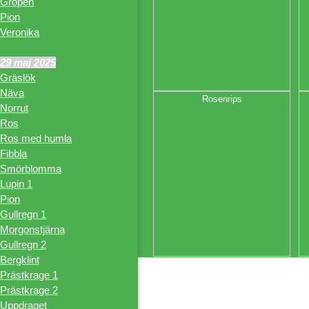
Gropen
Pion
Veronika
29 maj 2025
Gräslök
Näva
Rosenrips
Norrut
Ros
Ros med humla
Fibbla
Smörblomma
Lupin 1
Pion
Gullregn 1
Morgonstjärna
Gullregn 2
Bergklint
Prästkrage 1
Prästkrage 2
Uppdraget