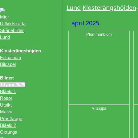
Lund
-
Klosterängshöjden
-
Mior
april 2025
Utflyktskarta
Skånebilder
Plommonblom
Lund
Klosterängshöjden
Fotoalbum
Bildspel
Bilder:
14 juni 2025
Blåeld 1
Rosor
Utsikt
Vitsippa
Malva
Prästkrage
Blåeld 2
Oxtunga