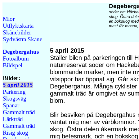
Degeberg
söder om Häckebe
skog. Östra del
Mior
en bokskog med e
Utflyktskarta
mest för mossa,
Skånebilder
Sydvästra Skåne
5 april 2015
Degebergahus
Ställer bilen på parkeringen till
Fotoalbum
naturreservat söder om Häckeb
Bildspel
blommande marker, men inte my
Bilder:
vitsippor har öppnat sig. Går s
5 april 2015
Degebergahus. Många cyklister 
Parkering
gammalt träd är omgivet av sump
Skogsväg
blom.
Spanar
Gammalt träd
Blir besviken på Degebergahus 
Lärkträd
väntat mig mer av vårblommor. V
Gammalt träd
skog. Östra delen åkermark me
Risig skog
mig betesmark, och en bokskog