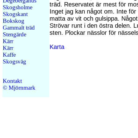
Degebergahus
träd. Reservatet är mest för mo
Skogsholme
Inget jag kan något om. Inte för 
Skogskant
matta av vit och gulsippa. Något 
Bokskog
Strövar runt i den östra delen. 
Gammalt träd
sten. Plockar nässlor för nässel
Stengärde
Kärr
Karta
Kärr
Kaffe
Skogsväg
Kontakt
© Mjörnmark