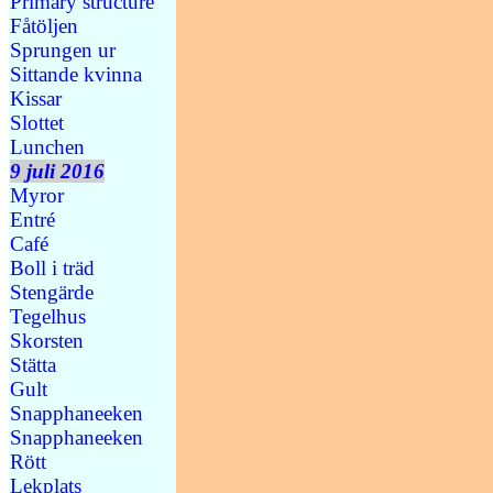
Primary structure
Fåtöljen
Sprungen ur
Sittande kvinna
Kissar
Slottet
Lunchen
9 juli 2016
Myror
Entré
Café
Boll i träd
Stengärde
Tegelhus
Skorsten
Stätta
Gult
Snapphaneeken
Snapphaneeken
Rött
Lekplats