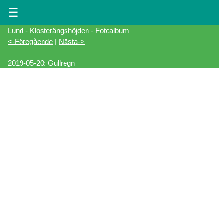
☰
Lund
-
Klosterängshöjden
-
Fotoalbum
<-Föregående
|
Nästa->
2019-05-20: Gullregn