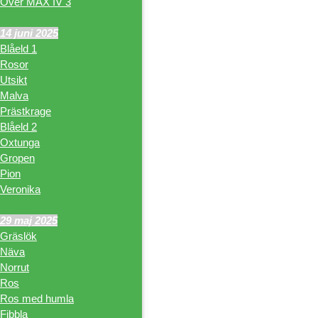
Över MAX IV 3
14 juni 2025
Blåeld 1
Rosor
Utsikt
Malva
Prästkrage
Blåeld 2
Oxtunga
Gropen
Pion
Veronika
29 maj 2025
Gräslök
Näva
Norrut
Ros
Ros med humla
Fibbla