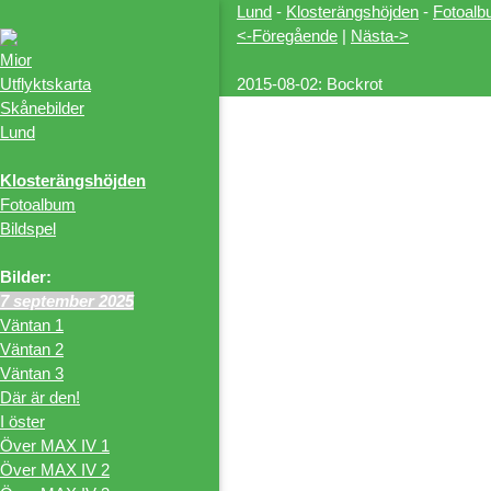
Lund
-
Klosterängshöjden
-
Fotoal
<-Föregående
|
Nästa->
Mior
Utflyktskarta
2015-08-02: Bockrot
Skånebilder
Lund
Klosterängshöjden
Fotoalbum
Bildspel
Bilder:
7 september 2025
Väntan 1
Väntan 2
Väntan 3
Där är den!
I öster
Över MAX IV 1
Över MAX IV 2